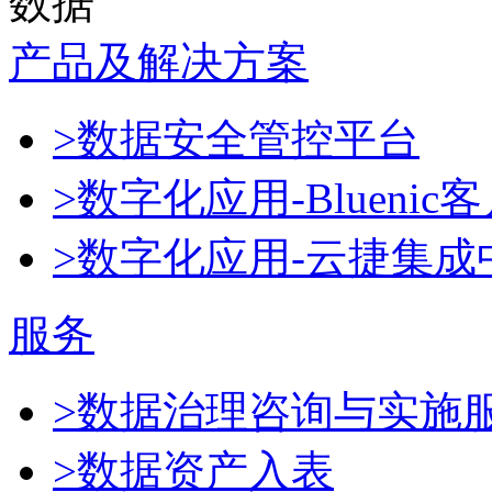
数据
产品及解决方案
>数据安全管控平台
>数字化应用-Blueni
>数字化应用-云捷集成
服务
>数据治理咨询与实施
>数据资产入表