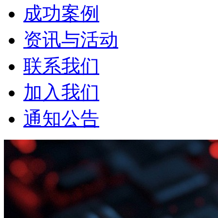
成功案例
资讯与活动
联系我们
加入我们
通知公告