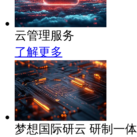
云管理服务
了解更多
梦想国际研云 研制一