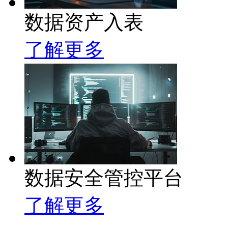
数据资产入表
了解更多
数据安全管控平台
了解更多