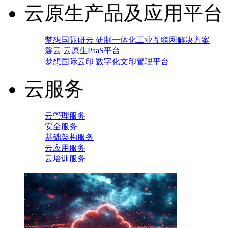
云原生产品及应用平台
梦想国际研云 研制一体化工业互联网解决方案
磐云 云原生PaaS平台
梦想国际云印 数字化文印管理平台
云服务
云管理服务
安全服务
基础架构服务
云应用服务
云培训服务