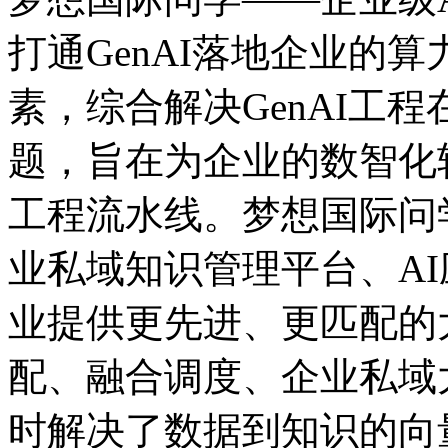
打通GenAI落地企业的算力
素，综合解决GenAI工程在
题，旨在为企业的数智
工程流水线。梦想国际问学
业私域知识管理平台、A
业提供更先进、更匹配的
配、融合调度、企业
时解决了数据到知识的向