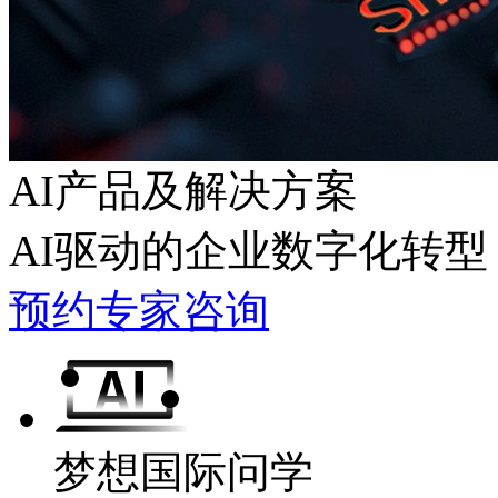
AI产品及解决方案
AI驱动的企业数字化转型
预约专家咨询
梦想国际问学