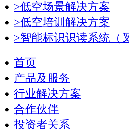
>低空场景解决方案
>低空培训解决方案
>智能标识识读系统（
首页
产品及服务
行业解决方案
合作伙伴
投资者关系