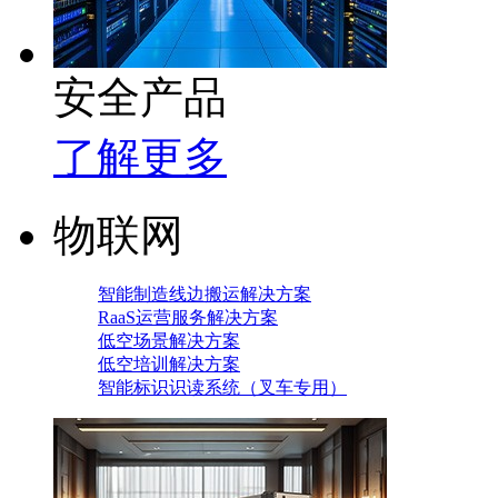
安全产品
了解更多
物联网
智能制造线边搬运解决方案
RaaS运营服务解决方案
低空场景解决方案
低空培训解决方案
智能标识识读系统（叉车专用）