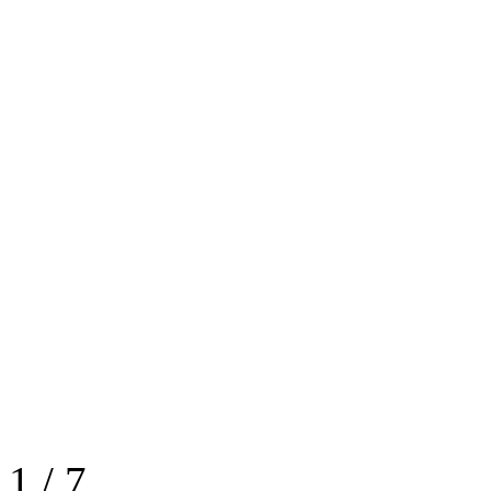
1
/
7