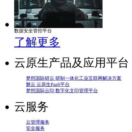
数据安全管控平台
了解更多
云原生产品及应用平台
梦想国际研云 研制一体化工业互联网解决方案
磐云 云原生PaaS平台
梦想国际云印 数字化文印管理平台
云服务
云管理服务
安全服务