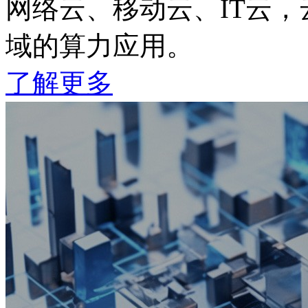
网络云、移动云、IT云
域的算力应用。
了解更多