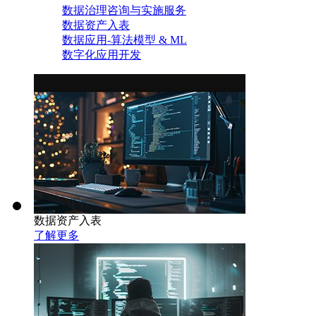
数据治理咨询与实施服务
数据资产入表
数据应用-算法模型 & ML
数字化应用开发
数据资产入表
了解更多