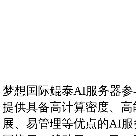
梦想国际鲲泰AI服务器
提供具备高计算密度、高能
展、易管理等优点的AI