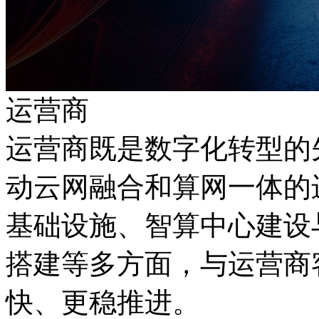
运营商
运营商既是数字化转型的先
动云网融合和算网一体的进
基础设施、智算中心建设
搭建等多方面，与运营商
快、更稳推进。