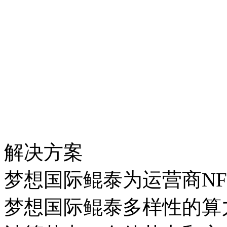
解决方案
梦想国际鲲泰为运营商N
梦想国际鲲泰多样性的算力