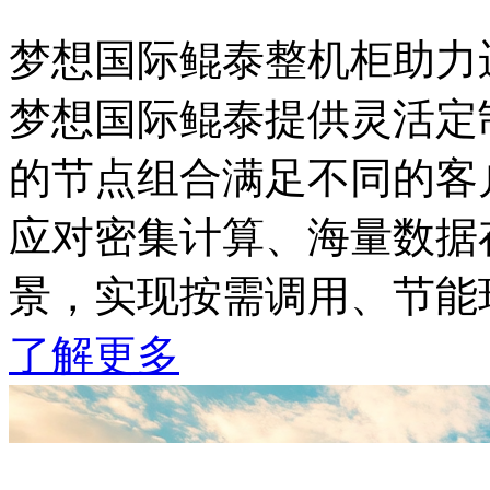
梦想国际鲲泰整机柜助力
梦想国际鲲泰提供灵活定制
的节点组合满足不同的客户
应对密集计算、海量数据
景，实现按需调用、节
了解更多